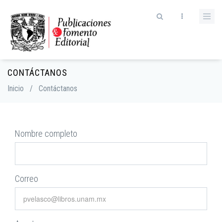
Skip
to
main
content
CONTÁCTANOS
Breadcrumb
Inicio
/
Contáctanos
Nombre completo
Correo